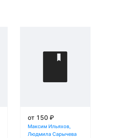
от
150
₽
Максим Ильяхов,
Людмила Сарычева