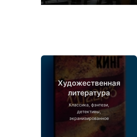
Художественная
литература
Классика, фэнтези,
детективы,
экранизированное