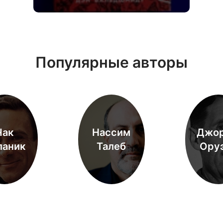
Популярные авторы
Чак
Нассим
Джо
ланик
Талеб
Ору