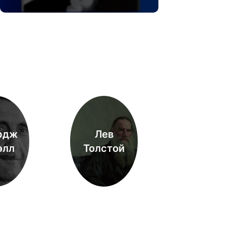
рдж
Лев
элл
Толстой