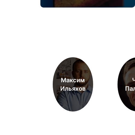
Максим
Ильяхов
Па